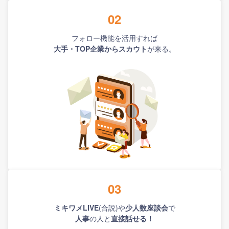
02
フォロー機能を活用すれば
大手・TOP企業からスカウト
が来る。
03
ミキワメLIVE
(合説)や
少人数座談会
で
人事
の人と
直接話せる！