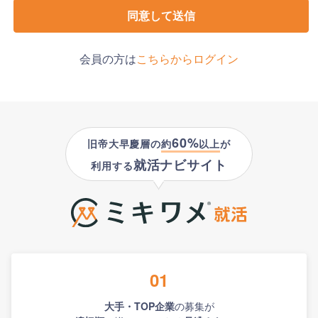
同意して送信
会員の方は
こちらからログイン
60%
旧帝大早慶層の
約
以上
が
就活ナビサイト
利用する
01
大手・TOP企業
の募集が