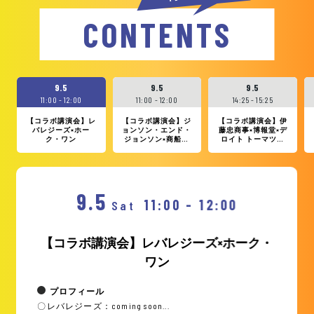
CONTENTS
9.5
9.5
9.5
11:00 - 12:00
11:00 - 12:00
14:25 - 15:25
【コラボ講演会】レ
【コラボ講演会】ジ
【コラボ講演会】伊
バレジーズ×ホー
ョンソン・エンド・
藤忠商事×博報堂×デ
ク・ワン
ジョンソン×商船三
ロイト トーマツ／
井×丸紅
ファイナンシャルア
ドバイザリー
9.5
11:00 - 12:00
Sat
【コラボ講演会】レバレジーズ×ホーク・
ワン
プロフィール
〇レバレジーズ：coming soon...