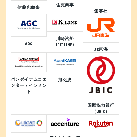
住友商事
伊藤忠商事
集英社
川崎汽船
AGC
("K"LINE)
JR東海
バンダイナムコエ
旭化成
ンターテインメン
ト
国際協力銀行
（JBIC）