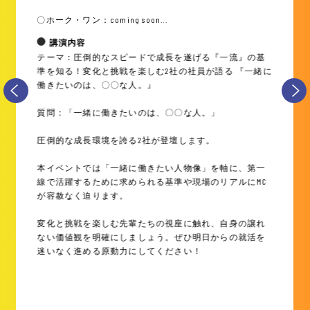
〇ホーク・ワン：coming soon...
講演内容
テーマ：圧倒的なスピードで成長を遂げる『一流』の基
準を知る！変化と挑戦を楽しむ2社の社員が語る 『一緒に
働きたいのは、〇〇な人。』
質問：「一緒に働きたいのは、〇〇な人。」
圧倒的な成長環境を誇る2社が登壇します。
本イベントでは「一緒に働きたい人物像」を軸に、第一
線で活躍するために求められる基準や現場のリアルにMC
が容赦なく迫ります。
変化と挑戦を楽しむ先輩たちの視座に触れ、自身の譲れ
ない価値観を明確にしましょう。ぜひ明日からの就活を
迷いなく進める原動力にしてください！