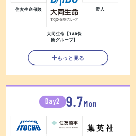
帝人
住友生命保険
大同生命【T&D保
険グループ】
もっと見る
9.7
Day2
Mon