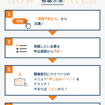
HOW TO WATCH
視聴方法
1
「視聴予約する」
から
応募！
2
視聴したい企業を
申込画面から
予約！
3
開催前日にマイページの
メニュー:
申し込みイベント
を
クリック！
※または
こちら
から！