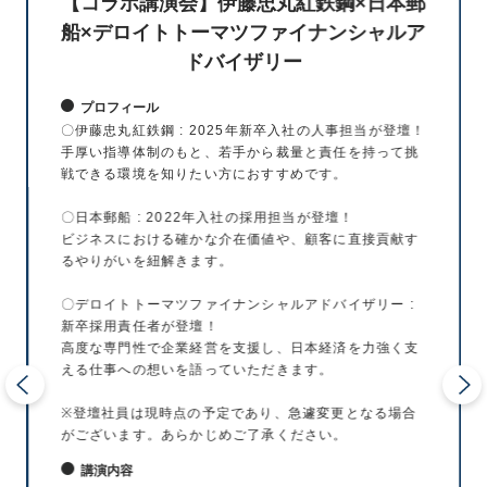
【コラボ講演会】伊藤忠丸紅鉄鋼×日本郵
船×デロイトトーマツファイナンシャルア
ドバイザリー
プロフィール
〇伊藤忠丸紅鉄鋼 : 2025年新卒入社の人事担当が登壇！
手厚い指導体制のもと、若手から裁量と責任を持って挑
戦できる環境を知りたい方におすすめです。
〇日本郵船 : 2022年入社の採用担当が登壇！
ビジネスにおける確かな介在価値や、顧客に直接貢献す
るやりがいを紐解きます。
〇デロイトトーマツファイナンシャルアドバイザリー :
新卒採用責任者が登壇！
高度な専門性で企業経営を支援し、日本経済を力強く支
える仕事への想いを語っていただきます。
※登壇社員は現時点の予定であり、急遽変更となる場合
がございます。あらかじめご了承ください。
講演内容