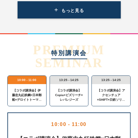
+
もっと見る
PREMIUM
特別講演会
SEMINAR
10:00 - 11:00
13:25 - 14:25
13:25 - 14:25
【コラボ講演会】伊
【コラボ講演会】
【コラボ講演会】ア
藤忠丸紅鉄鋼×日本郵
Copia×ビズリーチ×
クセンチュア
船×デロイトトーマツ
レバレジーズ
×SHIFT×日鉄ソリュ
ファイナンシャルア
ーションズ
ドバイザリー
10:00 - 11:00