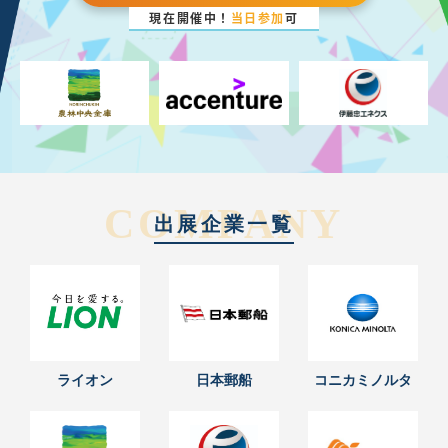
現在開催中！
当日参加
可
COMPANY
出展企業一覧
ライオン
日本郵船
コニカミノルタ