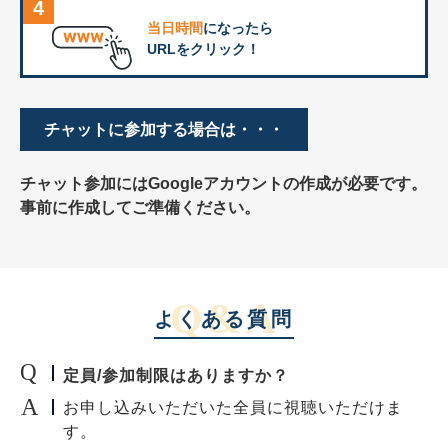
4
当日時間
になったら
URLをクリック！
チャットに参加する場合は・・・
チャット参加にはGoogleアカウントの作成が必要です。
事前に作成してご準備ください。
Q&A
よくある質問
定員/参加制限はありますか？
お申し込みいただいた全員に視聴いただけま
す。