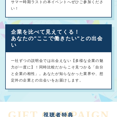
サマー時期ラストの本イベントへぜひご参加くださ
い！
企業を比べて見えてくる！
あなたの"ここで働きたい"との出会
い
一社ずつの説明会では出会えない【多様な企業の魅
力が一度に】！同時比較だからこそ見つかる「自分
と企業の相性」。あなたが知らなかった業界や、想
定外の企業との出会いをお届けします。
GIFT CAMPAIGN
視聴者特典