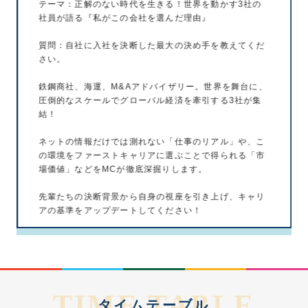
テーマ：正解のない時代を生きる！世界を動かす3社の
社員が語る『私がこの会社を選んだ理由』
質問：自社に入社を決断した最大の決め手を教えてくだ
さい。
鉄鋼商社、海運、M&Aアドバイザリー。世界を舞台に、
圧倒的なスケールでグローバル経済を牽引する3社が集
結！
ネットの情報だけでは測れない「仕事のリアル」や、こ
の環境をファーストキャリアに選ぶことで得られる「市
場価値」などをMCが徹底深掘りします。
先輩たちの決断背景から自身の視座を引き上げ、キャリ
アの基準をアップデートしてください！
TIME TABLE
タイムテーブル