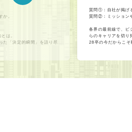
質問①：自社が掲げ
すか。
質問②：ミッション
各界の最前線で、ビ
志とは。
らのキャリアを切り
った「決定的瞬間」を語り尽
28卒の今だからこ