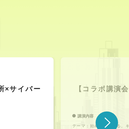
所×サイバー
【コラボ講演会
講演内容
テーマ：始める、始まる。キ