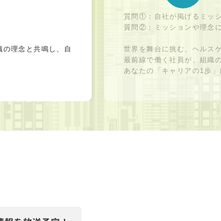
質問①：自社が掲げるミッ
質問②：ミッションや理念
織の理念と共鳴し、自
世界を舞台に挑む、ヘルス
最前線で働く社員が、組織
あなたの「キャリアの1歩