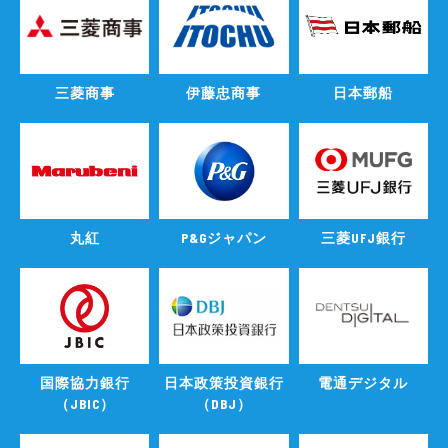
三菱商事
伊藤忠商事
日本郵船
丸紅
P&Gジャパン
三菱UFJ銀行
国際協力銀行
日本政策投資銀行
電通デジタル
（JBIC）
（DBJ）