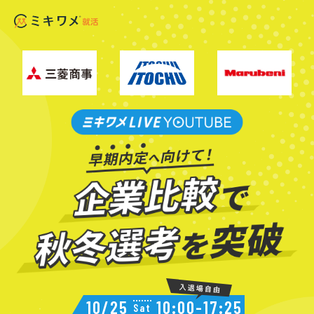
10/25
10:00-17:25
Sat