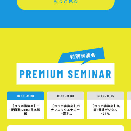
もっと見る
PREMIUM SEMINAR
10:00 - 11:00
10:00 - 11:00
13:25 - 14:25
【コラボ講演会】三
【コラボ講演会】パ
【コラボ講演会】丸
菱商事×JBIC×日本郵
ナソニックエナジー
紅×電通デジタル
船
×西本
×DTFA
Wismettac×P&Gジ
ャパン